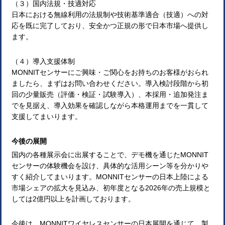
（３）国内法規・技適対応
日本における無線利用の法規制や技術基準適合（技適）への対
応を既に完了しており、安全かつ正規の形で日本市場へ提供し
ます。
（４）導入支援体制
MONNITセンサーにご興味・ご関心をお持ちのお客様がおられ
ましたら、まずはお問い合わせください。導入検討段階から初
回の少量販売（評価・検証・試験導入）、本採用・追加発注ま
でを見据え、導入効果を確認しながら本格運用までを一貫して
支援してまいります。
今後の展開
国内の各種展示会に出展することで、デモ機を通じたMONNIT
センサーの体験機会を設け、具体的な活用シーン等を分かりや
すく紹介してまいります。MONNITセンサーの日本上陸による
市場シェアの拡大を見込み、初年度となる2026年の売上規模と
しては2億円以上を計画しております。
今後は、MONNITワイヤレスセンサーの日本展開を通じて、製