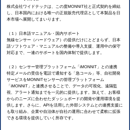
株式会社ワイドテックは、この度MONNIT社と正式契約を締結
し、日本国内における唯一の正規販売代理店として本製品を日
本市場へ展開してまいります。
（１）日本語マニュアル・国内サポート
無線センサー（ハードウェア）の提供だけにとどまらず、日本
語ソフトウェア・マニュアルの整備や導入支援、運用中の保守
対応まで、一連のサポートを国内体制で提供します。
（２）センサー管理プラットフォーム「iMONNIT」との連携
特定メールの受信を電話で通知する「急コール」等、自社開発
サービスをMONNITセンサーの管理プラットフォーム
「iMONNIT」と連携させることで、データの可視化、遠隔監
視、アラート通知までを一元的に提供します。加えて、お客様
からのニーズに合わせたダッシュボードの開発や運用環境を提
供します。さらに、APIを活用した外部システムとの連携支援に
も取り組み、企業や自治体が自社の運用に合わせて柔軟に拡張
できる環境を提供していく所存です。