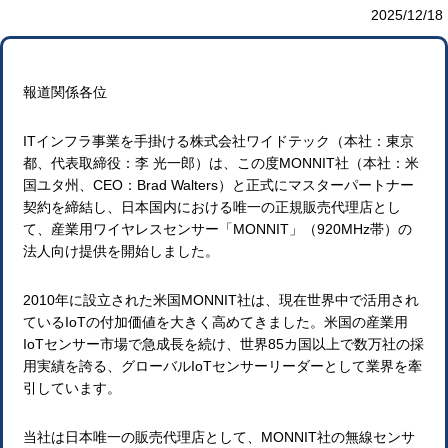
2025/12/18
報道関係各位
ITインフラ事業を手掛ける株式会社ワイドテック（本社：東京
都、代表取締役：李 光一郎）は、この度MONNIT社（本社：米
国ユタ州、CEO：Brad Walters）と正式にマスターパートナー
契約を締結し、日本国内における唯一の正規販売代理店とし
て、産業用ワイヤレスセンサー「MONNIT」（920MHz帯）の
法人向け提供を開始しました。
2010年に設立された米国MONNIT社は、現在世界中で活用され
ているIoTの付加価値を大きく高めてきました。米国の産業用
IoTセンサー市場で急成長を続け、世界85カ国以上で数万社の採
用実績を誇る、グローバルIoTセンサーリーダーとして業界を牽
引しています。
当社は日本唯一の販売代理店として、MONNIT社の無線センサ