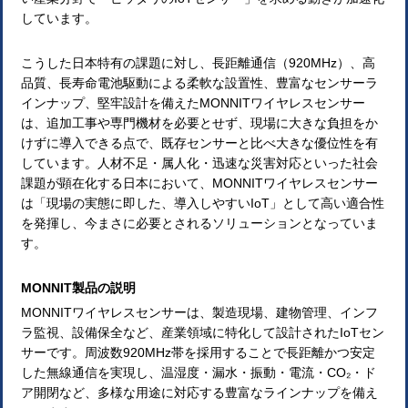
しています。
こうした日本特有の課題に対し、長距離通信（920MHz）、高
品質、長寿命電池駆動による柔軟な設置性、豊富なセンサーラ
インナップ、堅牢設計を備えたMONNITワイヤレスセンサー
は、追加工事や専門機材を必要とせず、現場に大きな負担をか
けずに導入できる点で、既存センサーと比べ大きな優位性を有
しています。人材不足・属人化・迅速な災害対応といった社会
課題が顕在化する日本において、MONNITワイヤレスセンサー
は「現場の実態に即した、導入しやすいIoT」として高い適合性
を発揮し、今まさに必要とされるソリューションとなっていま
す。
MONNIT製品の説明
MONNITワイヤレスセンサーは、製造現場、建物管理、インフ
ラ監視、設備保全など、産業領域に特化して設計されたIoTセン
サーです。周波数920MHz帯を採用することで長距離かつ安定
した無線通信を実現し、温湿度・漏水・振動・電流・CO₂・ド
ア開閉など、多様な用途に対応する豊富なラインナップを備え