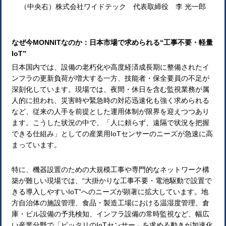
（中央右）株式会社ワイドテック 代表取締役 李 光一郎
なぜ今MONNITなのか：日本市場で求められる“工事不要・軽量
IoT”
日本国内では、設備の老朽化や高度経済成長期に整備されたイ
ンフラの更新負荷が増大する一方、技能者・保全要員の不足が
深刻化しています。現場では、夜間・休日を含む監視業務が属
人的に担われ、災害時や緊急時の対応迅速化も強く求められる
など、従来の人手を前提とした運用体制が限界を迎えつつあり
ます。こうした状況の中で、「人に頼らず、遠隔で状況を把握
できる仕組み」としての産業用IoTセンサーのニーズが急速に高
まっています。
特に、機器設置のための大規模工事や専門的なネットワーク構
築が難しい現場では、“大掛かりな工事不要・電池駆動で設置で
きる導入しやすいIoT”へのニーズが顕著に拡大しています。地
方自治体の施設管理、食品・製造工場における温湿度管理、倉
庫・ビル設備の予兆検知、インフラ設備の常時監視など、幅広
い産業分野で「ピッタリのIoTセンサー」を求める動きが加速化