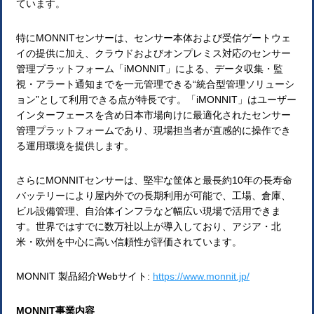
ています。
特にMONNITセンサーは、センサー本体および受信ゲートウェ
イの提供に加え、クラウドおよびオンプレミス対応のセンサー
管理プラットフォーム「iMONNIT」による、データ収集・監
視・アラート通知までを一元管理できる“統合型管理ソリューシ
ョン”として利用できる点が特長です。「iMONNIT」はユーザー
インターフェースを含め日本市場向けに最適化されたセンサー
管理プラットフォームであり、現場担当者が直感的に操作でき
る運用環境を提供します。
さらにMONNITセンサーは、堅牢な筐体と最長約10年の長寿命
バッテリーにより屋内外での長期利用が可能で、工場、倉庫、
ビル設備管理、自治体インフラなど幅広い現場で活用できま
す。世界ではすでに数万社以上が導入しており、アジア・北
米・欧州を中心に高い信頼性が評価されています。
MONNIT 製品紹介Webサイト:
https://www.monnit.jp/
MONNIT事業内容